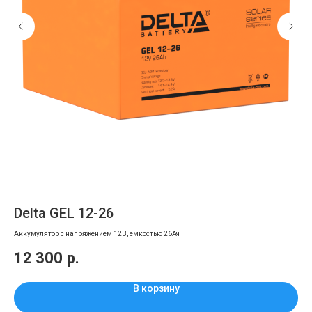
Delta GEL 12-26
М
Аккумулятор с напряжением 12В, емкостью 26Ач
12 300
р.
1
В корзину