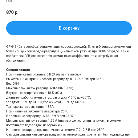
CSB
870
р.
В корзину
GP 645 - батарея общего применения со сроком службы 5 лет в буферном режиме или
более 260 циклов заряда-разряда в циклическом режиме при 100% разряде. Как и
все батареи CSB, она перезаряжаемая, высокоэффективная и не требующая
обслуживания.
Спецификация
Номинальное напряжение: 6 В (3 элемента на блок)
Емкость: 4.5 Aч при 20-часовом разряде до U - 1.75 В/Эл при 25 °С
Вес: 0.84 кг
Максимальный ток разряда: 60A/90A (5 сек)
Внутреннее сопротивление: 18.5 мОм
Диапазон рабочих температур: разряд: от -15°С до +50°С,
заряд: от -15°С до +40°С, хранение: от -15°С до +40°С
Ток короткого замыкания: 137А
Номинальная рабочая температура: 25°С
Напряжение подзаряда: 6.75 - 6.9 В при 25°С
Максимальный ток заряда: 1.35 A (при заряде постоянным током), в режиме
постоянного подзаряда I не ограничен
Напряжение заряда при циклическом режиме: 7.2 - 7.5 В при 25°С
Саморазряд: низкий саморазряд, аккумулятор может храниться без подзаряда при