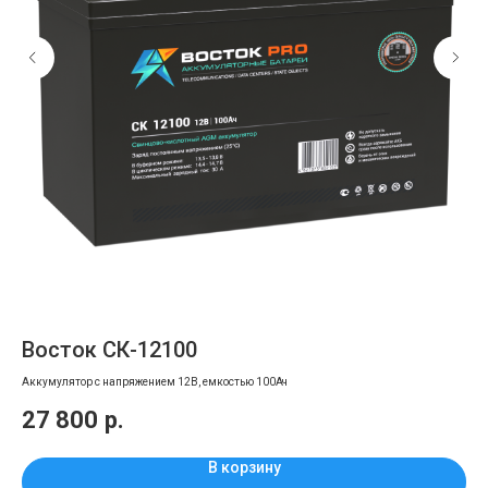
Восток СК-12100
С
Аккумулятор с напряжением 12В, емкостью 100Ач
27 800
р.
1
В корзину