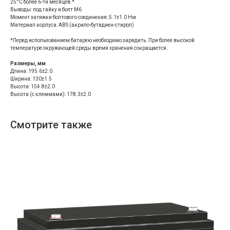
25°С более 6-ти месяцев.*
Выводы: под гайку и болт М6
Момент затяжки болтового соединения: 5.1±1.0 Нм
Материал корпуса: ABS (акрило-бутадиен-стирол)
*Перед использованием батарею необходимо зарядить. При более высокой
температуре окружающей среды время хранения сокращается.
Размеры, мм
Длина: 195.6±2.0
Ширина: 130±1.5
Высота: 154.8±2.0
Высота (с клеммами): 178.3±2.0
Смотрите также