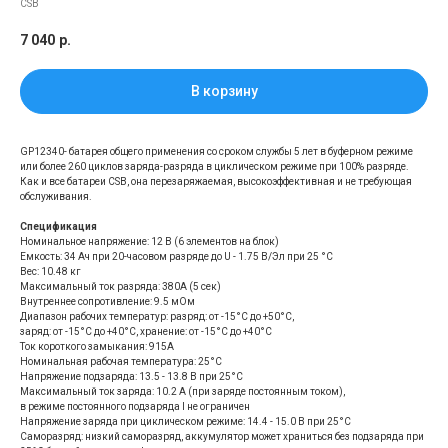
CSB
7 040
р.
В корзину
GP12340- батарея общего применения со сроком службы 5 лет в буферном режиме
или более 260 циклов заряда-разряда в циклическом режиме при 100% разряде.
Как и все батареи CSB, она перезаряжаемая, высокоэффективная и не требующая
обслуживания.
Спецификация
Номинальное напряжение: 12 В (6 элементов на блок)
Емкость: 34 Aч при 20-часовом разряде до U - 1.75 В/Эл при 25 °С
Вес: 10.48 кг
Максимальный ток разряда: 380A (5 сек)
Внутреннее сопротивление: 9.5 мОм
Диапазон рабочих температур: разряд: от -15°С до +50°С,
заряд: от -15°С до +40°С, хранение: от -15°С до +40°С
Ток короткого замыкания: 915А
Номинальная рабочая температура: 25°С
Напряжение подзаряда: 13.5 - 13.8 В при 25°С
Максимальный ток заряда: 10.2 A (при заряде постоянным током),
в режиме постоянного подзаряда I не ограничен
Напряжение заряда при циклическом режиме: 14.4 - 15.0 В при 25°С
Саморазряд: низкий саморазряд, аккумулятор может храниться без подзаряда при