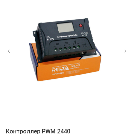
Контроллер PWM 2440
W