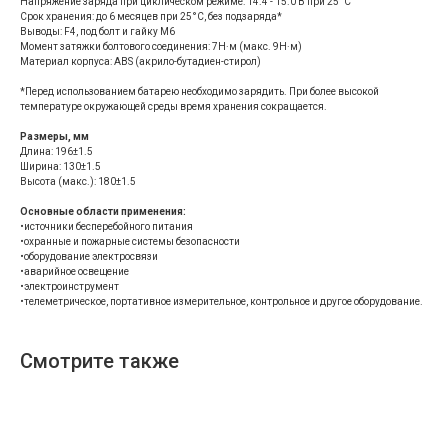
Напряжение заряда при циклическом режиме: 14.4 - 15.0 В при 25°С
Срок хранения: до 6 месяцев при 25°С, без подзаряда*
Выводы: F4, под болт и гайку М6
Момент затяжки болтового соединения: 7Н·м (макс. 9Н·м)
Материал корпуса: ABS (акрило-бутадиен-стирол)
*Перед использованием батарею необходимо зарядить. При более высокой
температуре окружающей среды время хранения сокращается.
Размеры, мм
Длина: 196±1.5
Ширина: 130±1.5
Высота (макс.): 180±1.5
Основные области применения:
•источники бесперебойного питания
•охранные и пожарные системы безопасности
•оборудование электросвязи
•аварийное освещение
•электроинструмент
•телеметрическое, портативное измерительное, контрольное и другое оборудование.
Смотрите также