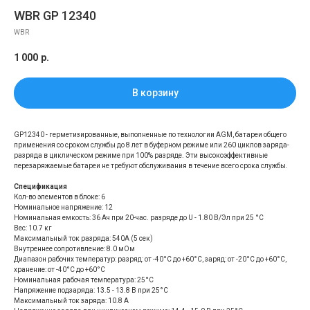
WBR GP 12340
WBR
1 000
р.
В корзину
GP12340 - герметизированные, выполненные по технологии AGM, батареи общего
применения со сроком службы до 8 лет в буферном режиме или 260 циклов заряда-
разряда в циклическом режиме при 100% разряде. Эти высокоэффективные
перезаряжаемые батареи не требуют обслуживания в течение всего срока службы.
Спецификация
Кол-во элементов в блоке: 6
Номинальное напряжение: 12
Номинальная емкость: 36 Aч при 20-час. разряде до U - 1.80 В/Эл при 25 °С
Вес: 10.7 кг
Максимальный ток разряда: 540A (5 сек)
Внутреннее сопротивление: 8.0 мОм
Диапазон рабочих температур: разряд: от -40°С до +60°С, заряд: от -20°С до +60°С,
хранение: от -40°С до +60°С
Номинальная рабочая температура: 25°С
Напряжение подзаряда: 13.5 - 13.8 В при 25°С
Максимальный ток заряда: 10.8 A