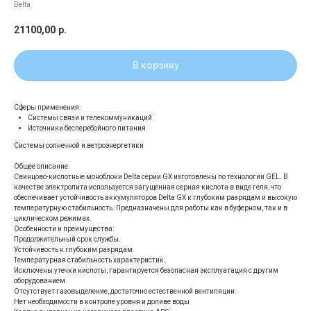
Delta
21100,00
р.
В корзину
Сферы применения:
Системы связи и телекоммуникаций
Источники бесперебойного питания
Системы солнечной и ветроэнергетики
Общее описание:
Свинцово-кислотные моноблоки Delta серии GX изготовлены по технологии GEL. В
качестве электролита используется загущенная серная кислота в виде геля, что
обеспечивает устойчивость аккумуляторов Delta GX к глубоким разрядам и высокую
температурную стабильность. Предназначены для работы как в буферном, так и в
циклическом режимах.
Особенности и преимущества:
Продолжительный срок службы.
Устойчивость к глубоким разрядам.
Температурная стабильность характеристик.
Исключены утечки кислоты, гарантируется безопасная эксплуатация с другим
оборудованием.
Отсутствует газовыделение, достаточно естественной вентиляции.
Нет необходимости в контроле уровня и доливе воды.